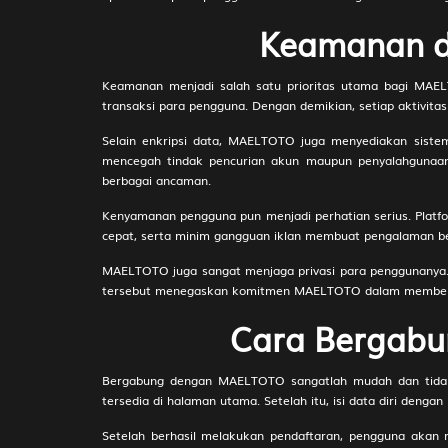
Keamanan d
Keamanan menjadi salah satu prioritas utama bagi
MAEL
transaksi para pengguna. Dengan demikian, setiap aktivit
Selain enkripsi data,
MAELTOTO
juga menyediakan sistem 
mencegah tindak pencurian akun maupun penyalahgunaan
berbagai ancaman.
Kenyamanan pengguna pun menjadi perhatian serius. Platfo
cepat, serta minim gangguan iklan membuat pengalaman 
MAELTOTO juga sangat menjaga privasi para penggunanya. S
tersebut menegaskan komitmen
MAELTOTO
dalam memberi
Cara Bergabu
Bergabung dengan MAELTOTO sangatlah mudah dan tidak
tersedia di halaman utama. Setelah itu, isi data diri dengan
Setelah berhasil melakukan pendaftaran, pengguna akan 