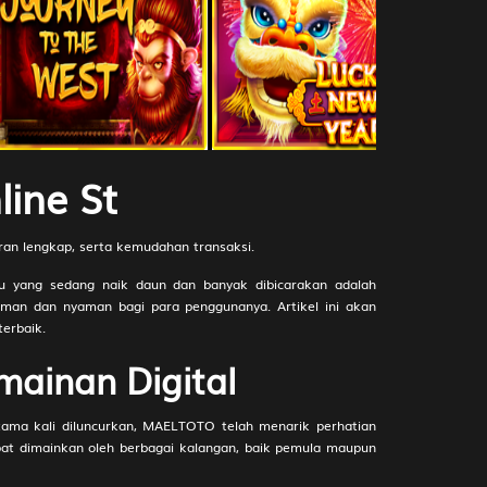
ine St
an lengkap, serta kemudahan transaksi.
satu yang sedang naik daun dan banyak dibicarakan adalah
 aman dan nyaman bagi para penggunanya. Artikel ini akan
terbaik.
mainan Digital
ama kali diluncurkan,
MAELTOTO
telah menarik perhatian
pat dimainkan oleh berbagai kalangan, baik pemula maupun