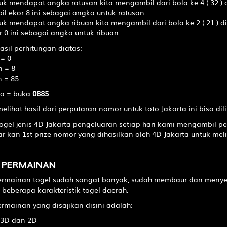
uk mendapat angka ratusan kita mengambil dari bola ke 4 ( 32 ) di
il ekor 8 ini sebagai angka untuk ratusan
uk mendapat angka ribuan kita mengambil dari bola ke 2 ( 21 ) dit
r 0 ini sebagai angka untuk ribuan
sil perhitungan diatas:
 = 0
n = 8
n = 85
ya = buka
0885
elihat hasil dari perputaran nomor untuk toto Jakarta ini bisa dil
togel jenis 4D Jakarta pengeluaran setiap hari kami mengambil
r kan 1st prize nomor yang dihasilkan oleh 4D Jakarta untuk meliha
PERMAINAN
permainan togel sudah sangat banyak, sudah membaur dan menyes
 beberapa karakteristik togel daerah.
ermainan yang disajikan disini adalah:
 3D dan 2D