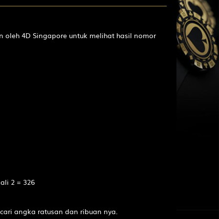
n oleh 4D Singapore untuk melihat hasil nomor
ali 2 = 326
dicari angka ratusan dan ribuan nya.