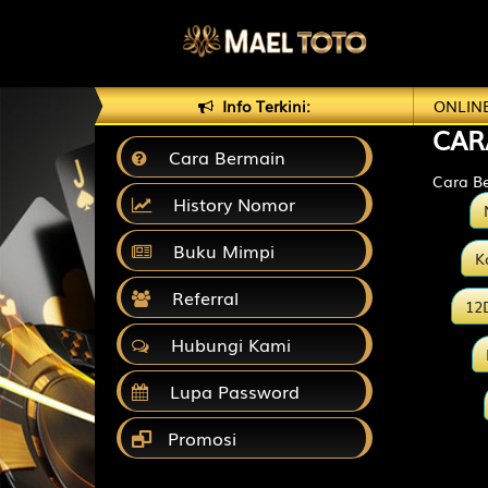
LAMAT DATANG DI MAELTOTO SITUS BANDAR ONLINE TERBESAR DAN 
Info Terkini:
CAR
Cara Bermain
Cara B
History Nomor
Buku Mimpi
K
Referral
12
Hubungi Kami
Lupa Password
Promosi