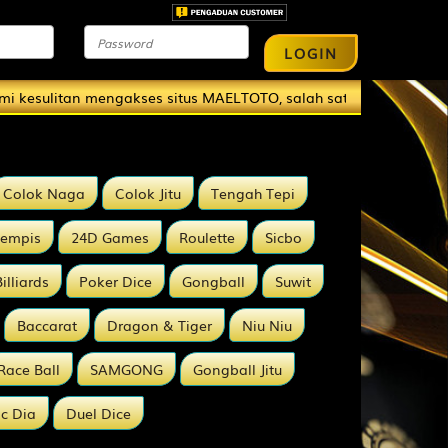
LOGIN
akses situs MAELTOTO, salah satu solusi yang bisa dicoba ad
Colok Naga
Colok Jitu
Tengah Tepi
empis
24D Games
Roulette
Sicbo
Billiards
Poker Dice
Gongball
Suwit
Baccarat
Dragon & Tiger
Niu Niu
Race Ball
SAMGONG
Gongball Jitu
c Dia
Duel Dice