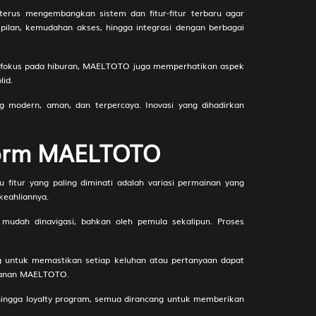
erus mengembangkan sistem dan fitur-fitur terbaru agar
pilan, kemudahan akses, hingga integrasi dengan berbagai
fokus pada hiburan,
MAELTOTO
juga memperhatikan aspek
lid.
g modern, aman, dan terpercaya. Inovasi yang dihadirkan
tform MAELTOTO
fitur yang paling diminati adalah variasi permainan yang
keahliannya.
mudah dinavigasi, bahkan oleh pemula sekalipun. Proses
ng untuk memastikan setiap keluhan atau pertanyaan dapat
layanan MAELTOTO.
ingga loyalty program, semua dirancang untuk memberikan