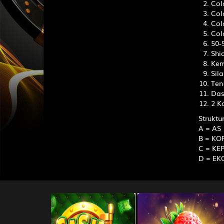
Col
Col
Col
Col
50-
Shi
Kem
Sil
Ten
Das
2 K
Struktu
A = AS
B = KO
C = KE
D = EK