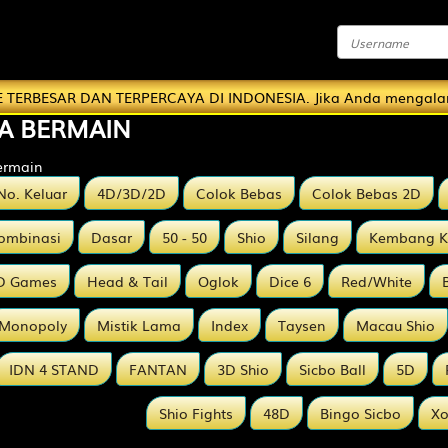
TERPERCAYA DI INDONESIA. Jika Anda mengalami kesulitan meng
A
BERMAIN
ermain
No. Keluar
4D/3D/2D
Colok Bebas
Colok Bebas 2D
ombinasi
Dasar
50 - 50
Shio
Silang
Kembang K
D Games
Head & Tail
Oglok
Dice 6
Red/White
Monopoly
Mistik Lama
Index
Taysen
Macau Shio
IDN 4 STAND
FANTAN
3D Shio
Sicbo Ball
5D
Shio Fights
48D
Bingo Sicbo
Xo