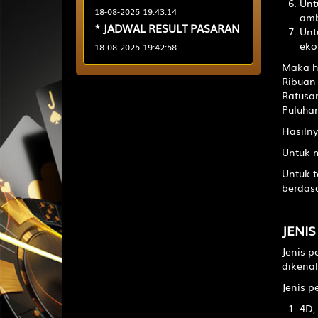
Unt
18-08-2025 19:43:14
amb
* JADWAL RESULT PASARAN *
Unt
eko
18-08-2025 19:42:58
Maka ha
Ribuan
Ratusa
Puluha
Hasiln
Untuk m
Untuk 
berdasa
JENIS
Jenis 
dikenal
Jenis p
4D,