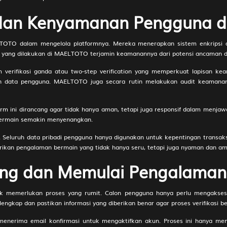
an Kenyamanan Pengguna 
TOTO
dalam mengelola platformnya. Mereka menerapkan sistem enkripsi dat
as yang dilakukan di MAELTOTO terjamin keamanannya dari potensi ancaman di
verifikasi ganda atau two-step verification yang memperkuat lapisan keam
 data pengguna. MAELTOTO juga secara rutin melakukan audit keamanan 
rm ini dirancang agar tidak hanya aman, tetapi juga responsif dalam menjaw
bermain semakin menyenangkan.
eluruh data pribadi pengguna hanya digunakan untuk kepentingan transaksi 
kan pengalaman bermain yang tidak hanya seru, tetapi juga nyaman dan am
ng dan Memulai Pengalama
 memerlukan proses yang rumit. Calon pengguna hanya perlu mengakses
 lengkap dan pastikan informasi yang diberikan benar agar proses verifikasi be
menerima email konfirmasi untuk mengaktifkan akun. Proses ini hanya me