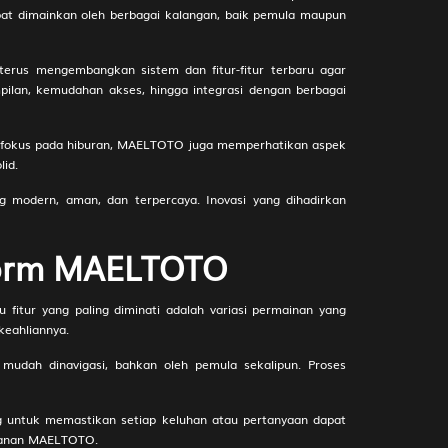
pat dimainkan oleh berbagai kalangan, baik pemula maupun
erus mengembangkan sistem dan fitur-fitur terbaru agar
pilan, kemudahan akses, hingga integrasi dengan berbagai
fokus pada hiburan,
MAELTOTO
juga memperhatikan aspek
lid.
g modern, aman, dan terpercaya. Inovasi yang dihadirkan
tform MAELTOTO
fitur yang paling diminati adalah variasi permainan yang
keahliannya.
mudah dinavigasi, bahkan oleh pemula sekalipun. Proses
ng untuk memastikan setiap keluhan atau pertanyaan dapat
layanan MAELTOTO.