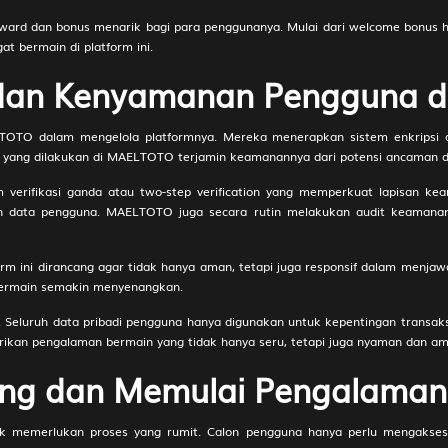
ward dan bonus menarik bagi para penggunanya. Mulai dari welcome bonus h
t bermain di platform ini.
an Kenyamanan Pengguna 
TOTO
dalam mengelola platformnya. Mereka menerapkan sistem enkripsi dat
as yang dilakukan di MAELTOTO terjamin keamanannya dari potensi ancaman di
verifikasi ganda atau two-step verification yang memperkuat lapisan keam
 data pengguna. MAELTOTO juga secara rutin melakukan audit keamanan 
rm ini dirancang agar tidak hanya aman, tetapi juga responsif dalam menjaw
bermain semakin menyenangkan.
eluruh data pribadi pengguna hanya digunakan untuk kepentingan transaksi 
kan pengalaman bermain yang tidak hanya seru, tetapi juga nyaman dan am
ng dan Memulai Pengalama
 memerlukan proses yang rumit. Calon pengguna hanya perlu mengakses