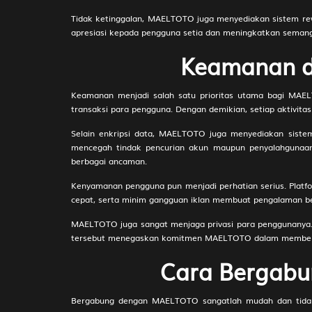
Tidak ketinggalan,
MAELTOTO
juga menyediakan sistem re
apresiasi kepada pengguna setia dan meningkatkan semanga
Keamanan d
Keamanan menjadi salah satu prioritas utama bagi
MAEL
transaksi para pengguna. Dengan demikian, setiap aktivit
Selain enkripsi data,
MAELTOTO
juga menyediakan sistem 
mencegah tindak pencurian akun maupun penyalahgunaan
berbagai ancaman.
Kenyamanan pengguna pun menjadi perhatian serius. Platfo
cepat, serta minim gangguan iklan membuat pengalaman 
MAELTOTO juga sangat menjaga privasi para penggunanya. S
tersebut menegaskan komitmen
MAELTOTO
dalam memberi
Cara Bergabu
Bergabung dengan MAELTOTO sangatlah mudah dan tidak